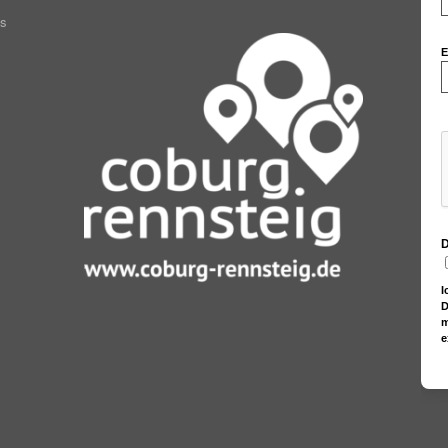
as
E
D
I
D
m
e