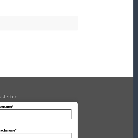
sletter
orname*
achname*