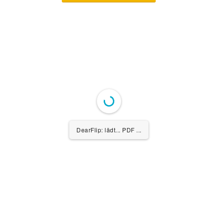
DearFlip: lädt... PDF ...