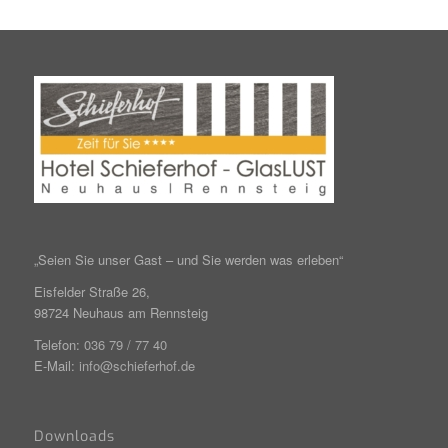
„Seien Sie unser Gast – und Sie werden was erleben“
Eisfelder Straße 26,
98724 Neuhaus am Rennsteig
Telefon:
036 79 / 77 40
E-Mail:
info@schieferhof.de
Downloads