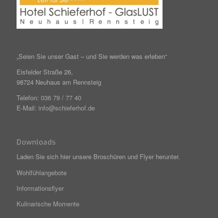
„Seien Sie unser Gast – und Sie werden was erleben“
Eisfelder Straße 26,
98724 Neuhaus am Rennsteig
Telefon:
036 79 / 77 40
E-Mail:
info@schieferhof.de
Downloads
Laden Sie sich hier unsere Broschüren und Flyer herunter.
Wohlfühlangebote
Informationsflyer
Kulinarische Momente