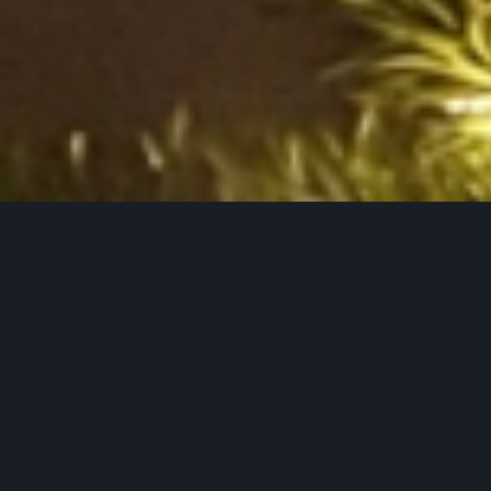
WeihnachtsLUST
Lichterglanz, Ruhe & Winterzauber