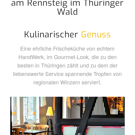
am Rennsteig im Thüringer
Wald
Kulinarischer
Genuss
Eine ehrliche Frischeküche von echtem
HandWerk, im Gourmet-Look, die zu den
besten in Thüringen zählt und zu dem der
liebenswerte Service spannende Tropfen von
regionalen Winzern serviert.