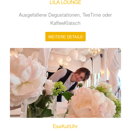
LILA LOUNGE
Ausgefallene Degustationen, TeeTime oder
KaffeeKlatsch
WEITERE DETAILS
EssKultUhr