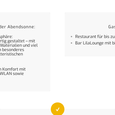
der Abendsonne:
Ga
sphäre:
Restaurant für bis z
tig gestaltet – mit
Bar LilaLounge mit bi
Materialien und viel
in besonderes
teristischen
n Komfort mit
, WLAN sowie