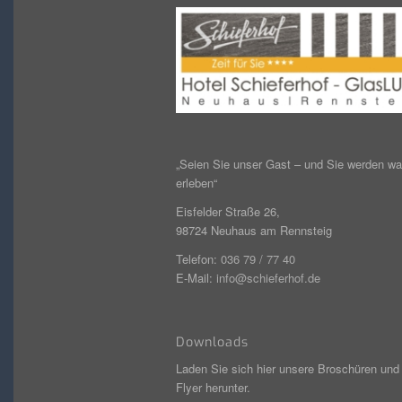
„Seien Sie unser Gast – und Sie werden w
erleben“
Eisfelder Straße 26,
98724 Neuhaus am Rennsteig
Telefon:
036 79 / 77 40
E-Mail:
info@schieferhof.de
Downloads
Laden Sie sich hier unsere Broschüren und
Flyer herunter.