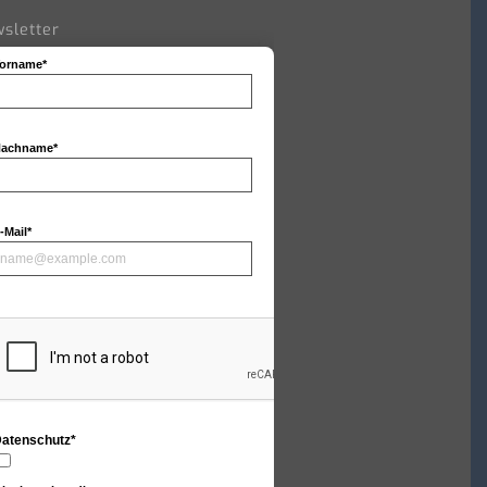
sletter
orname*
achname*
-Mail*
atenschutz*