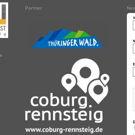
Partner
New
V
N
as
E
D