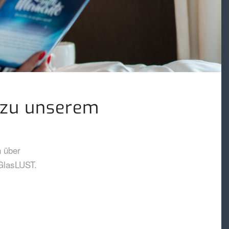
t zu unserem
n über
GlasLUST.