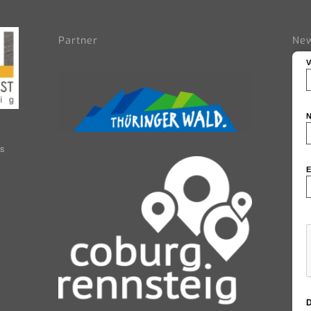
Partner
New
V
N
as
E
D