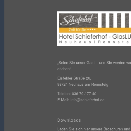
„Seien Sie unser Gast – und Sie werden w
erleben“
Eisfelder Straße 26,
98724 Neuhaus am Rennsteig
Telefon:
036 79 / 77 40
E-Mail:
info@schieferhof.de
Downloads
Laden Sie sich hier unsere Broschüren und