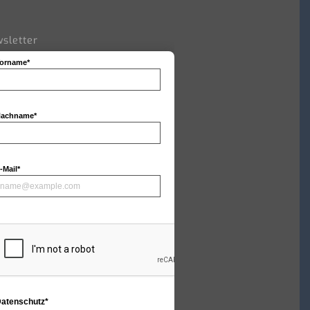
sletter
orname*
achname*
-Mail*
atenschutz*