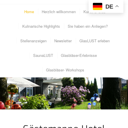
DE
Home
Herzlich willkommen
Kunst & Glas
Kulinarische Highlights
Sie haben ein Anliegen?
Stellenanzeigen
Newsletter
GlasLUST erleben
SaunaLUST
Glasbläser-Erlebnisse
Glasbläser- Workshops